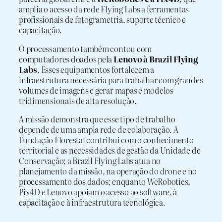
amplia o acesso da rede Flying Labs a ferramentas
profissionais de fotogrametria, suporte técnico e
capacitação.
O processamento também contou com
computadores doados pela
Lenovo à Brazil Flying
Labs
. Esses equipamentos fortalecem a
infraestrutura necessária para trabalhar com grandes
volumes de imagens e gerar mapas e modelos
tridimensionais de alta resolução.
A missão demonstra que esse tipo de trabalho
depende de uma ampla rede de colaboração. A
Fundação Florestal contribui com o conhecimento
territorial e as necessidades de gestão da Unidade de
Conservação; a Brazil Flying Labs atua no
planejamento da missão, na operação do drone e no
processamento dos dados; enquanto WeRobotics,
Pix4D e Lenovo apoiam o acesso ao software, à
capacitação e à infraestrutura tecnológica.