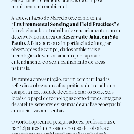
sensoriamento remoto, práticas de campo e
monitoramento ambiental.
A apresentação de Marcelo teve como tema
“Environmental Sensing and Field Practices”
e
foi relacionada ao trabalho de sensoriamento remoto
desenvolvido na área da
Reserva de Jataí, em São
Paulo
. A fala abordou a importância de integrar
observações de campo, dados ambientais e
tecnologias de sensoriamento para apoiar o
entendimento e o acompanhamento de áreas
naturais.
Durante a apresentação, foram compartilhadas
reflexões sobre os desafios práticos do trabalho em
campo, a necessidade de considerar os contextos
locais e o papel de tecnologias como drones, imagens
de satélite, sensores e sistemas de análise geoespacial
em iniciativas ambientais.
O workshop reuniu pesquisadores, profissionais e
participantes interessados no uso de robótica e