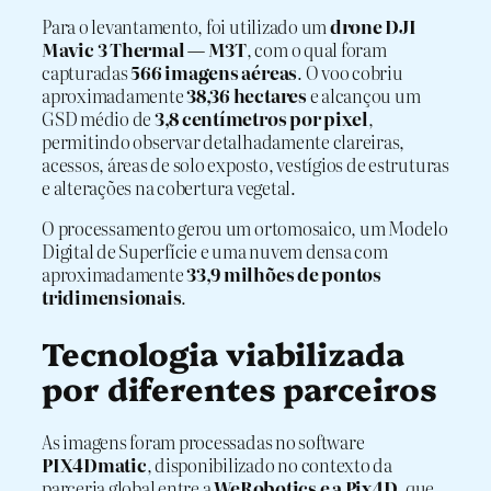
Para o levantamento, foi utilizado um
drone DJI
Mavic 3 Thermal — M3T
, com o qual foram
capturadas
566 imagens aéreas
. O voo cobriu
aproximadamente
38,36 hectares
e alcançou um
GSD médio de
3,8 centímetros por pixel
,
permitindo observar detalhadamente clareiras,
acessos, áreas de solo exposto, vestígios de estruturas
e alterações na cobertura vegetal.
O processamento gerou um ortomosaico, um Modelo
Digital de Superfície e uma nuvem densa com
aproximadamente
33,9 milhões de pontos
tridimensionais
.
Tecnologia viabilizada
por diferentes parceiros
As imagens foram processadas no software
PIX4Dmatic
, disponibilizado no contexto da
parceria global entre a
WeRobotics e a Pix4D
, que