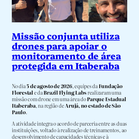
Missão conjunta utiliza
drones para apoiar o
monitoramento de área
protegida em Itaberaba
No dia
5 de agosto de 2026
, equipes da
Fundação
Florestal
e da
Brazil Flying Labs
realizaram uma
missão com drone em uma área do
Parque Estadual
Itaberaba
, na região de
Arujá, no estado de São
Paulo
.
A atividade integra o acordo de parceria entre as duas
instituições, voltado à realização de treinamentos, ao
desenvolvimento de capacidades técnicas e à