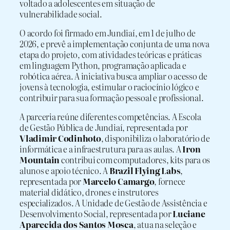
voltado a adolescentes em situação de
vulnerabilidade social.
O acordo foi firmado em Jundiaí, em 1 de julho de
2026, e prevê a implementação conjunta de uma nova
etapa do projeto, com atividades teóricas e práticas
em linguagem Python, programação aplicada e
robótica aérea. A iniciativa busca ampliar o acesso de
jovens à tecnologia, estimular o raciocínio lógico e
contribuir para sua formação pessoal e profissional.
A parceria reúne diferentes competências. A Escola
de Gestão Pública de Jundiaí, representada por
Vladimir Codinhoto
, disponibiliza o laboratório de
informática e a infraestrutura para as aulas. A
Iron
Mountain
contribui com computadores, kits para os
alunos e apoio técnico. A
Brazil Flying Labs
,
representada por
Marcelo Camargo
, fornece
material didático, drones e instrutores
especializados. A Unidade de Gestão de Assistência e
Desenvolvimento Social, representada por
Luciane
Aparecida dos Santos Mosca
, atua na seleção e