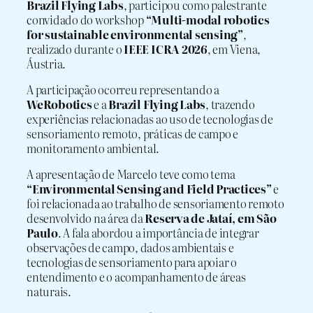
Brazil Flying Labs
, participou como palestrante
convidado do workshop
“Multi-modal robotics
for sustainable environmental sensing”
,
realizado durante o
IEEE ICRA 2026
, em Viena,
Áustria.
A participação ocorreu representando a
WeRobotics
e a
Brazil Flying Labs
, trazendo
experiências relacionadas ao uso de tecnologias de
sensoriamento remoto, práticas de campo e
monitoramento ambiental.
A apresentação de Marcelo teve como tema
“Environmental Sensing and Field Practices”
e
foi relacionada ao trabalho de sensoriamento remoto
desenvolvido na área da
Reserva de Jataí, em São
Paulo
. A fala abordou a importância de integrar
observações de campo, dados ambientais e
tecnologias de sensoriamento para apoiar o
entendimento e o acompanhamento de áreas
naturais.