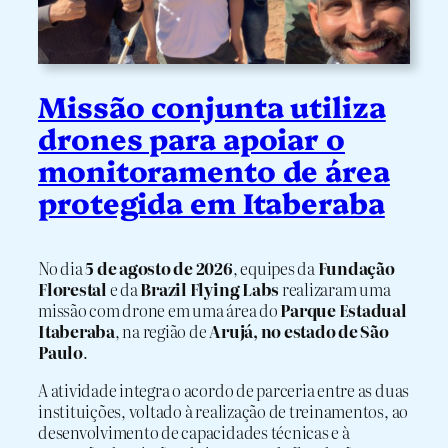
Missão conjunta utiliza
drones para apoiar o
monitoramento de área
protegida em Itaberaba
No dia
5 de agosto de 2026
, equipes da
Fundação
Florestal
e da
Brazil Flying Labs
realizaram uma
missão com drone em uma área do
Parque Estadual
Itaberaba
, na região de
Arujá, no estado de São
Paulo
.
A atividade integra o acordo de parceria entre as duas
instituições, voltado à realização de treinamentos, ao
desenvolvimento de capacidades técnicas e à