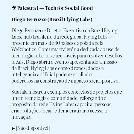
🎥
Palestra 1 — Tech for Social Good
Diego Ferruzzo (Brazil Flying Labs)
Diego Ferruzzo é Diretor Executivo da Brazil Flying
Labs, hub brasileiro da rede global Flying Labs —
presente em mais de 40 países e apoiada pela
WeRobotics. Com uma trajetória dedicada ao uso de
tecnologias abertas e acessíveis para resolver desafios
locais, Diego abriu o evento apresentando a missão
da Brazil Flying Labs e como drones, dados e
inteligência artificial podem ser aliados
poderosos na construção de impacto social positivo.
Sua fala mostrou exemplos concretos de projetos que
unem tecnologia e comunidade, reforçando o
propósito da rede Flying Labs: capacitar pessoas,
criar soluções locais e democratizar o acesso à
inovação.
▶️ [Não disponível]