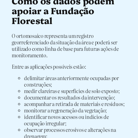
Como os dados podem
apoiar a Fundação
Florestal
O ortomosaico representa um registro
georreferenciado da situação da área e poderá ser
utilizado como linha de base para futuras ações de
monitoramento.
Entre as aplicações possíveis estão:
delimitar áreas anteriormente ocupadas por
construções;
medir clareiras e superfícies de solo exposto;
documentar os resultados da intervenção;
acompanhar a retirada de materiais e resíduos;
monitorar a regeneração da vegetação;
identificar novos acessos ou indícios de
ocupação irregular;
observar processos erosivos e alterações na
drenagem;