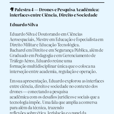
🎥 Palestra 4 — Drones e Pesquisa Acadêmica:
interfaces entre Ciência, Direito e Sociedade
Eduardo Silva
Eduardo Silva é Doutorando em Ciências
Aeroespaciais, Mestre em Educação e Especialista em
Direito Militar e Educação Tecnológica.
Bacharel em Direito e em Segurança Pública, além de
Graduado em Pedagogia e em Gerenciamento de
Tráfego Aéreo, Eduardo reúne uma
formação multidisciplinar única que o coloca na
interseção entre academia, regulação e operação.
Em sua apresentação, Eduardo explorou as interfaces
entre ciência, direito e sociedade no contexto dos
drones — conectando a pesquisa
acadêmica com os desafios jurídicos e sociais que a
tecnologia impõe. Uma fala que amplia a conversa
para além da técnica, trazendo
reflexões sobre ética, legislação e o papel da