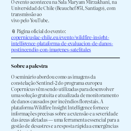
O evento aconteceu na Sala Maryam Mirzakhani, na
Universidad de Chile (Beauchef 851, Santiago), com
transmissão ao
vivo pelo YouTube.
📎 Página oficial do evento:
copernicuslac-chile.eu/evento/wildfire-insight-
intelligence-plataforma-de-evaluacion-de-danos-
postincendio-con-imagenes-satelitales
Sobre a palestra
O seminário abordou como as imagens da
constelação Sentinel-2 do programa europeu
Copernicus vêm sendo utilizadas para desenvolver
uma solução gratuita e atualizada de monitoramento
de danos causados por incêndios florestais. A
plataforma Wildfire Insight Intelligence fornece
informações precisas sobre a extensão e a severidade
das áreas afetadas — uma ferramenta essencial para a
gestão de desastres e a resposta rápida a emergências