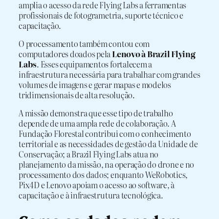
amplia o acesso da rede Flying Labs a ferramentas
profissionais de fotogrametria, suporte técnico e
capacitação.
O processamento também contou com
computadores doados pela
Lenovo à Brazil Flying
Labs
. Esses equipamentos fortalecem a
infraestrutura necessária para trabalhar com grandes
volumes de imagens e gerar mapas e modelos
tridimensionais de alta resolução.
A missão demonstra que esse tipo de trabalho
depende de uma ampla rede de colaboração. A
Fundação Florestal contribui com o conhecimento
territorial e as necessidades de gestão da Unidade de
Conservação; a Brazil Flying Labs atua no
planejamento da missão, na operação do drone e no
processamento dos dados; enquanto WeRobotics,
Pix4D e Lenovo apoiam o acesso ao software, à
capacitação e à infraestrutura tecnológica.