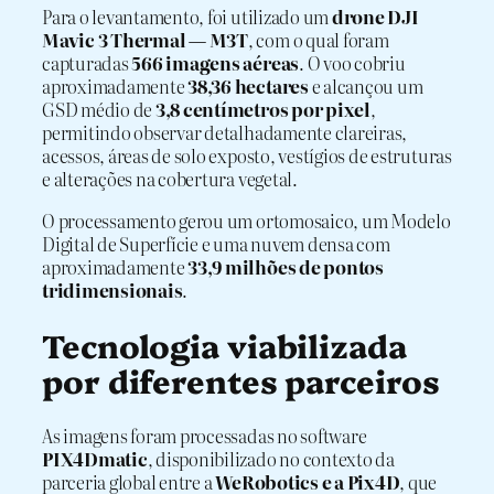
Para o levantamento, foi utilizado um
drone DJI
Mavic 3 Thermal — M3T
, com o qual foram
capturadas
566 imagens aéreas
. O voo cobriu
aproximadamente
38,36 hectares
e alcançou um
GSD médio de
3,8 centímetros por pixel
,
permitindo observar detalhadamente clareiras,
acessos, áreas de solo exposto, vestígios de estruturas
e alterações na cobertura vegetal.
O processamento gerou um ortomosaico, um Modelo
Digital de Superfície e uma nuvem densa com
aproximadamente
33,9 milhões de pontos
tridimensionais
.
Tecnologia viabilizada
por diferentes parceiros
As imagens foram processadas no software
PIX4Dmatic
, disponibilizado no contexto da
parceria global entre a
WeRobotics e a Pix4D
, que