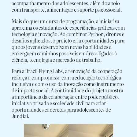
acompanhamento dos adolescentes, além do apoio
com transporte, alimentação e suporte psicossocial.
Mais do que um curso de programação, a iniciativa
aproxima os estudantes de experiências práticas com
tecnologia e inovação. Ao combinar Python, drones e
desafios aplicados, o projeto cria oportunidades para
que os jovens desenvolvam novas habilidades e
enxerguem caminhos possíveis em áreas ligadas à
ciência, tecnologia e mercado de trabalho.
Para a Brazil Flying Labs, a renovação da cooperação
reforça o compromisso com a educação tecnológica
inclusiva e com o uso da inovação como instrumento
de impacto social. A continuidade do projeto mostra
a importância da colaboração entre poder público,
iniciativa privada e sociedade civil para criar
oportunidades concretas para adolescentes de
Jundiaí.